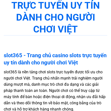
TRỰC TUYẾN UY TÍN
DÀNH CHO NGƯỜI
CHƠI VIỆT
slot365 - Trang chủ casino slots trực tuyến
uy tín dành cho người chơi Việt
slot365 là nền tảng chơi slots trực tuyến được tối ưu cho
người chơi Việt. Trang chủ nhấn mạnh trải nghiệm người
dùng mượt mà, danh mục trò chơi đa dạng và các giải
pháp thanh toán an toàn. Người chơi có thể truy cập từ
máy tính để bàn hoặc điện thoại di động, nhận ưu đãi hấp
dẫn và theo dõi thông tin về bảo mật, công bằng của trò
chơi và hỗ trợ khách hàng nhanh chóng.