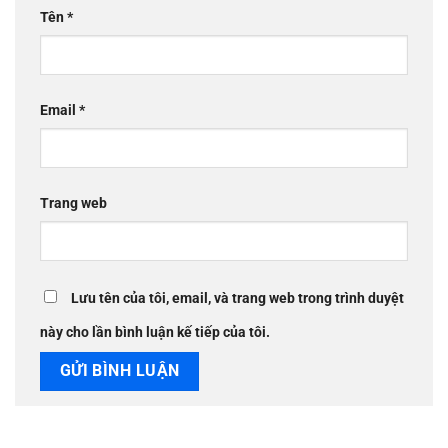
Tên
*
Email
*
Trang web
Lưu tên của tôi, email, và trang web trong trình duyệt
này cho lần bình luận kế tiếp của tôi.