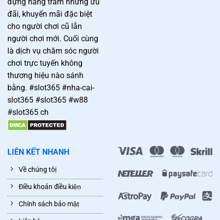
đựng hàng trăm những ưu
đãi, khuyến mãi đặc biệt
cho người chơi cũ lẫn
người chơi mới. Cuối cùng
là dịch vụ chăm sóc người
chơi trực tuyến không
thương hiệu nào sánh
bằng. #slot365 #nha-cai-
slot365 #slot365 #w88
#slot365 ch
LIÊN KẾT NHANH
Về chúng tôị
Điều khoản điều kiệṇ
Chính sách bảo mậṭ