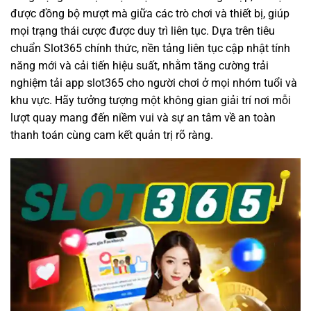
được đồng bộ mượt mà giữa các trò chơi và thiết bị, giúp
mọi trạng thái cược được duy trì liên tục. Dựa trên tiêu
chuẩn Slot365 chính thức, nền tảng liên tục cập nhật tính
năng mới và cải tiến hiệu suất, nhằm tăng cường trải
nghiệm tải app slot365 cho người chơi ở mọi nhóm tuổi và
khu vực. Hãy tưởng tượng một không gian giải trí nơi mỗi
lượt quay mang đến niềm vui và sự an tâm về an toàn
thanh toán cùng cam kết quản trị rõ ràng.