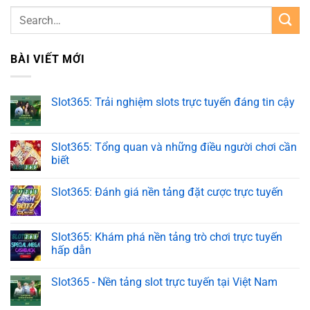
BÀI VIẾT MỚI
Slot365: Trải nghiệm slots trực tuyến đáng tin cậy
Slot365: Tổng quan và những điều người chơi cần
biết
Slot365: Đánh giá nền tảng đặt cược trực tuyến
Slot365: Khám phá nền tảng trò chơi trực tuyến
hấp dẫn
Slot365 - Nền tảng slot trực tuyến tại Việt Nam