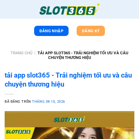
Chuyển
đến
nội
dung
ĐĂNG NHẬP
ĐĂNG KÝ
TRANG CHỦ
|
TẢI APP SLOT365 - TRẢI NGHIỆM TỐI ƯU VÀ CÂU
CHUYỆN THƯƠNG HIỆU
tải app slot365 - Trải nghiệm tối ưu và câu
chuyện thương hiệu
ĐÃ ĐĂNG TRÊN
THÁNG 08 10, 2026