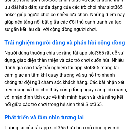
ưu đãi hấp dẫn; sự đa dạng của các trò chơi như slot365
poker giúp người chơi có nhiều lựa chọn. Những điểm này
giúp nền tảng nổi bật giữa các đối thủ cạnh tranh và tạo
sự gắn kết lâu dài với cộng đồng người chơi.
Trải nghiệm người dùng và phản hồi cộng đồng
Người dùng thường chia sẻ rằng tải app slot365 rất dễ sử
dụng, giao diện thân thiện và các trò chơi cuốn hút. Nhiều
đánh giá cho thấy trải nghiệm tải app slot365 mang lại
cảm giác an tâm khi quay thưởng và sự hỗ trợ nhanh
chóng từ đội ngũ chăm sóc khách hàng. Các bài nhận xét
trên mạng xã hội cho thấy cộng đồng ngày càng lớn mạnh,
với nhận định tích cực về tính minh bạch và khả năng kết
nối giữa các trò chơi trong hệ sinh thái Slot365.
Phát triển và tầm nhìn tương lai
Tương lai của tải app slot365 hứa hẹn mở rộng quy mô