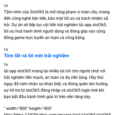
\n
Tầm nhìn của Slot365 là mở rộng phạm vi toàn cầu, mang
đến công nghệ tiên tiến, bảo mật tối ưu và trách nhiệm xã
hội. Dự án sẽ tiếp tục cải tiến trải nghiệm tải app slot365,
tối ưu hoá hành trình người dùng và đóng góp vào cộng
đồng game trực tuyến an toàn và công bằng.
\n
Tóm tắt và lời mời trải nghiệm
\n
tải app slot365 mang lại nhiều lợi ích cho người chơi với
trải nghiệm liền mạch, an toàn và đa nền tảng. Hãy thử
ngay để cảm nhận sự khác biệt, và đừng quên tận hưởng
sự hỗ trợ từ slot365 đăng nhập và slot365 login link khi
bạn bắt đầu hành trình giải trí trên nền tảng này.
" width="800" height="400"
title="https://1920tattoo.com/images/text/slot365/slot365-