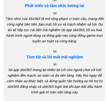
\n
Phát triển và tầm nhìn tương lai
\n
Tầm nhìn của Slot365 là mở rộng phạm vi toàn cầu, mang đến
công nghệ tiên tiến, bảo mật tối ưu và trách nhiệm xã hội. Dự
án sẽ tiếp tục cải tiến trải nghiệm tải app slot365, tối ưu hoá
hành trình người dùng và đóng góp vào cộng đồng game trực
tuyến an toàn và công bằng.
\n
Tóm tắt và lời mời trải nghiệm
\n
tải app slot365 mang lại nhiều lợi ích cho người chơi với trải
nghiệm liền mạch, an toàn và đa nền tảng. Hãy thử ngay để
cảm nhận sự khác biệt, và đừng quên tận hưởng sự hỗ trợ từ
slot365 đăng nhập và slot365 login link khi bạn bắt đầu hành
trình giải trí trên nền tảng này.