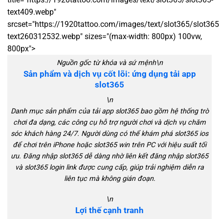
text409.webp"
srcset="https://1920tattoo.com/images/text/slot365/slot365
text260312532.webp" sizes="(max-width: 800px) 100vw,
800px">
Nguồn gốc từ khóa và sứ mệnh\n
Sản phẩm và dịch vụ cốt lõi: ứng dụng tải app
slot365
\n
Danh mục sản phẩm của tải app slot365 bao gồm hệ thống trò
chơi đa dạng, các công cụ hỗ trợ người chơi và dịch vụ chăm
sóc khách hàng 24/7. Người dùng có thể khám phá slot365 ios
để chơi trên iPhone hoặc slot365 win trên PC với hiệu suất tối
ưu. Đăng nhập slot365 dễ dàng nhờ liên kết đăng nhập slot365
và slot365 login link được cung cấp, giúp trải nghiệm diễn ra
liên tục mà không gián đoạn.
\n
Lợi thế cạnh tranh