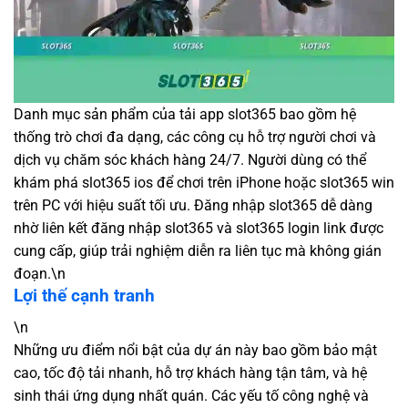
Danh mục sản phẩm của tải app slot365 bao gồm hệ
thống trò chơi đa dạng, các công cụ hỗ trợ người chơi và
dịch vụ chăm sóc khách hàng 24/7. Người dùng có thể
khám phá slot365 ios để chơi trên iPhone hoặc slot365 win
trên PC với hiệu suất tối ưu. Đăng nhập slot365 dễ dàng
nhờ liên kết đăng nhập slot365 và slot365 login link được
cung cấp, giúp trải nghiệm diễn ra liên tục mà không gián
đoạn.
\n
Lợi thế cạnh tranh
\n
Những ưu điểm nổi bật của dự án này bao gồm bảo mật
cao, tốc độ tải nhanh, hỗ trợ khách hàng tận tâm, và hệ
sinh thái ứng dụng nhất quán. Các yếu tố công nghệ và