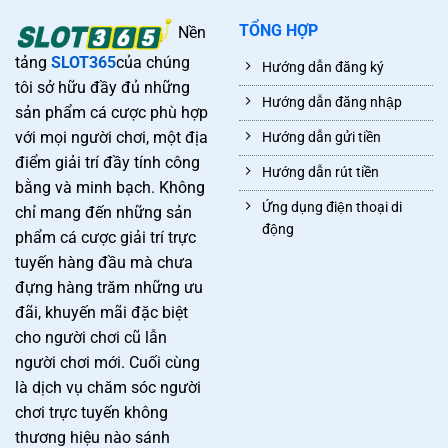
TỔNG HỢP
Nền
tảng
SLOT365
của chúng
Hướng dẫn đăng ký
tôi sở hữu đầy đủ những
Hướng dẫn đăng nhập
sản phẩm cá cược phù hợp
với mọi người chơi, một địa
Hướng dẫn gửi tiền
điểm giải trí đầy tính công
Hướng dẫn rút tiền
bằng và minh bạch. Không
Ứng dụng điện thoại di
chỉ mang đến những sản
động
phẩm cá cược giải trí trực
tuyến hàng đầu mà chưa
đựng hàng trăm những ưu
đãi, khuyến mãi đặc biệt
cho người chơi cũ lẫn
người chơi mới. Cuối cùng
là dịch vụ chăm sóc người
chơi trực tuyến không
thương hiệu nào sánh