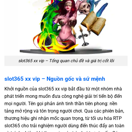
slot365 xx vip – Tổng quan chủ đề và giá trị cốt lõi
slot365 xx vip – Nguồn gốc và sứ mệnh
Khởi nguồn của slot365 xx vip bắt đầu từ một nhóm nhà
phát triển mong muốn đưa công nghệ giải trí tiến bộ đến
mọi người. Tên gọi phản ánh tinh thần tiên phong: nền
tảng mở rộng và tôn trọng người chơi. Qua các phiên bản,
thương hiệu ghi nhận mốc quan trọng, từ tối ưu hóa RTP
slot365 cho trải nghiệm người dùng đến thúc đẩy an toàn