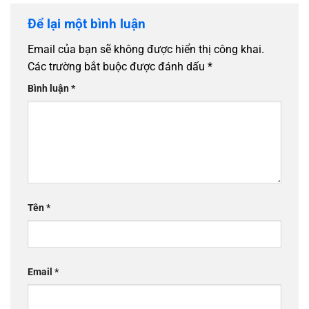
Để lại một bình luận
Email của bạn sẽ không được hiển thị công khai.
Các trường bắt buộc được đánh dấu
*
Bình luận
*
Tên
*
Email
*