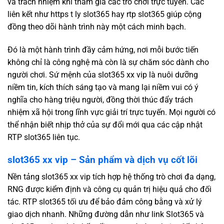
và trách nhiệm khi tham gia các trò chơi trực tuyến. Các
liên kết như https t ly slot365 hay rtp slot365 giúp cộng
đồng theo dõi hành trình này một cách minh bạch.
Đó là một hành trình đầy cảm hứng, nơi mỗi bước tiến
không chỉ là công nghệ mà còn là sự chăm sóc dành cho
người chơi. Sứ mệnh của slot365 xx vip là nuôi dưỡng
niềm tin, kích thích sáng tạo và mang lại niềm vui có ý
nghĩa cho hàng triệu người, đồng thời thúc đẩy trách
nhiệm xã hội trong lĩnh vực giải trí trực tuyến. Mọi người có
thể nhận biết nhịp thở của sự đổi mới qua các cập nhật
RTP slot365 liên tục.
slot365 xx vip – Sản phẩm và dịch vụ cốt lõi
Nền tảng slot365 xx vip tích hợp hệ thống trò chơi đa dạng,
RNG được kiểm định và công cụ quản trị hiệu quả cho đối
tác. RTP slot365 tối ưu để bảo đảm công bằng và xử lý
giao dịch nhanh. Những đường dẫn như link Slot365 và