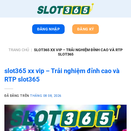
Chuyển
đến
nội
dung
ĐĂNG NHẬP
ĐĂNG KÝ
TRANG CHỦ
|
SLOT365 XX VIP – TRẢI NGHIỆM ĐỈNH CAO VÀ RTP
SLOT365
slot365 xx vip – Trải nghiệm đỉnh cao và
RTP slot365
ĐÃ ĐĂNG TRÊN
THÁNG 08 08, 2026