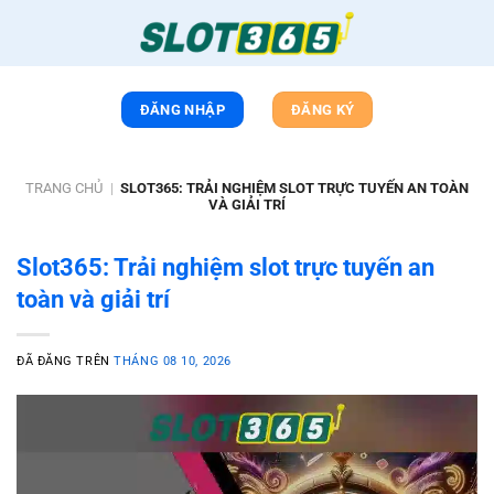
Chuyển
đến
nội
dung
ĐĂNG NHẬP
ĐĂNG KÝ
TRANG CHỦ
|
SLOT365: TRẢI NGHIỆM SLOT TRỰC TUYẾN AN TOÀN
VÀ GIẢI TRÍ
Slot365: Trải nghiệm slot trực tuyến an
toàn và giải trí
ĐÃ ĐĂNG TRÊN
THÁNG 08 10, 2026