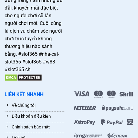
đựng hàng trăm những ưu
đãi, khuyến mãi đặc biệt
cho người chơi cũ lẫn
người chơi mới. Cuối cùng
là dịch vụ chăm sóc người
chơi trực tuyến không
thương hiệu nào sánh
bằng. #slot365 #nha-cai-
slot365 #slot365 #w88
#slot365 ch
LIÊN KẾT NHANH
Về chúng tôị
Điều khoản điều kiệṇ
Chính sách bảo mậṭ
Liên hệ̣