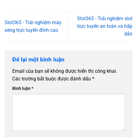
Slot365 - Trải nghiệm slot
Slot365 - Trải nghiệm máy
trực tuyến an toàn và hấp
xèng trực tuyến đỉnh cao
dẫn
Để lại một bình luận
Email của bạn sẽ không được hiển thị công khai.
Các trường bắt buộc được đánh dấu
*
Bình luận
*