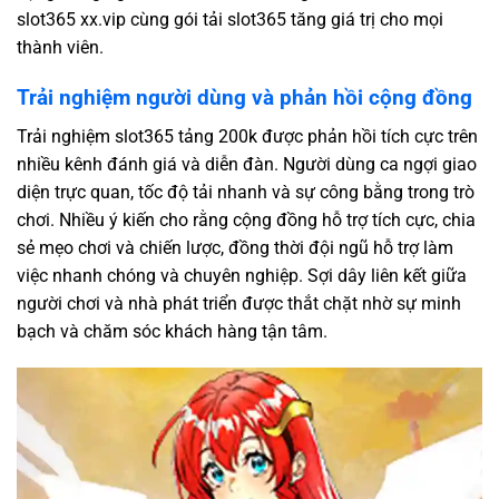
slot365 xx.vip cùng gói tải slot365 tăng giá trị cho mọi
thành viên.
Trải nghiệm người dùng và phản hồi cộng đồng
Trải nghiệm slot365 tảng 200k được phản hồi tích cực trên
nhiều kênh đánh giá và diễn đàn. Người dùng ca ngợi giao
diện trực quan, tốc độ tải nhanh và sự công bằng trong trò
chơi. Nhiều ý kiến cho rằng cộng đồng hỗ trợ tích cực, chia
sẻ mẹo chơi và chiến lược, đồng thời đội ngũ hỗ trợ làm
việc nhanh chóng và chuyên nghiệp. Sợi dây liên kết giữa
người chơi và nhà phát triển được thắt chặt nhờ sự minh
bạch và chăm sóc khách hàng tận tâm.