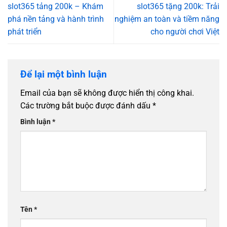
slot365 tảng 200k – Khám
slot365 tặng 200k: Trải
phá nền tảng và hành trình
nghiệm an toàn và tiềm năng
phát triển
cho người chơi Việt
Để lại một bình luận
Email của bạn sẽ không được hiển thị công khai.
Các trường bắt buộc được đánh dấu
*
Bình luận
*
Tên
*