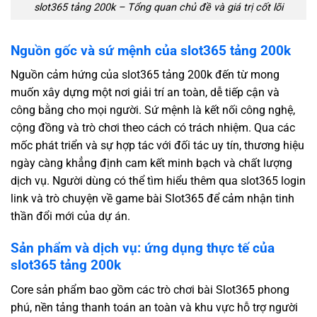
slot365 tảng 200k – Tổng quan chủ đề và giá trị cốt lõi
Nguồn gốc và sứ mệnh của slot365 tảng 200k
Nguồn cảm hứng của slot365 tảng 200k đến từ mong
muốn xây dựng một nơi giải trí an toàn, dễ tiếp cận và
công bằng cho mọi người. Sứ mệnh là kết nối công nghệ,
cộng đồng và trò chơi theo cách có trách nhiệm. Qua các
mốc phát triển và sự hợp tác với đối tác uy tín, thương hiệu
ngày càng khẳng định cam kết minh bạch và chất lượng
dịch vụ. Người dùng có thể tìm hiểu thêm qua slot365 login
link và trò chuyện về game bài Slot365 để cảm nhận tinh
thần đổi mới của dự án.
Sản phẩm và dịch vụ: ứng dụng thực tế của
slot365 tảng 200k
Core sản phẩm bao gồm các trò chơi bài Slot365 phong
phú, nền tảng thanh toán an toàn và khu vực hỗ trợ người