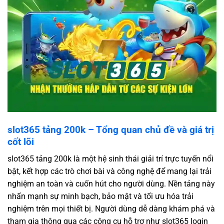
slot365 tảng 200k – Tổng quan chủ đề và giá trị
cốt lõi
slot365 tảng 200k là một hệ sinh thái giải trí trực tuyến nổi
bật, kết hợp các trò chơi bài và công nghệ để mang lại trải
nghiệm an toàn và cuốn hút cho người dùng. Nền tảng này
nhấn mạnh sự minh bạch, bảo mật và tối ưu hóa trải
nghiệm trên mọi thiết bị. Người dùng dễ dàng khám phá và
tham gia thông qua các công cụ hỗ trợ như slot365 login