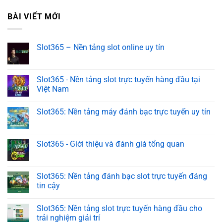
BÀI VIẾT MỚI
Slot365 – Nền tảng slot online uy tín
Slot365 - Nền tảng slot trực tuyến hàng đầu tại
Việt Nam
Slot365: Nền tảng máy đánh bạc trực tuyến uy tín
Slot365 - Giới thiệu và đánh giá tổng quan
Slot365: Nền tảng đánh bạc slot trực tuyến đáng
tin cậy
Slot365: Nền tảng slot trực tuyến hàng đầu cho
trải nghiệm giải trí