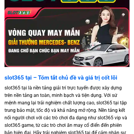
slot365 tại – Tóm tắt chủ đề và giá trị cốt lõi
slot365 tại là nền tảng giải trí trực tuyến được xây dựng
trên nền tảng an toàn, minh bạch và tiện dụng. Với sứ
mệnh mang lại trải nghiệm chất lượng cao, slot365 tại tập
trung bảo mật, tốc độ và khả năng mở rộng. Nền tảng kết
nối người chơi với các trò chơi đa dạng như slot365 vip và
slot365 game, từ các trò chơi ăn may cổ điển đến phiên
bản hiện đại. Hãy trải nghiệm slot365 tại để cảm nhận sự