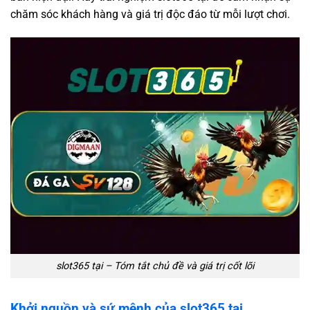
chăm sóc khách hàng và giá trị độc đáo từ mỗi lượt chơi.
slot365 tại – Tóm tắt chủ đề và giá trị cốt lõi
Khởi nguồn và sứ mệnh của slot365 tại