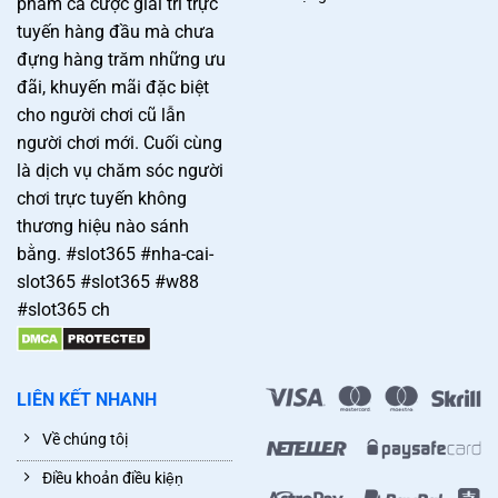
phẩm cá cược giải trí trực
tuyến hàng đầu mà chưa
đựng hàng trăm những ưu
đãi, khuyến mãi đặc biệt
cho người chơi cũ lẫn
người chơi mới. Cuối cùng
là dịch vụ chăm sóc người
chơi trực tuyến không
thương hiệu nào sánh
bằng. #slot365 #nha-cai-
slot365 #slot365 #w88
#slot365 ch
LIÊN KẾT NHANH
Về chúng tôị
Điều khoản điều kiệṇ