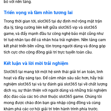
bó với nền tảng.
Triển vọng và tầm nhìn tương lai
Trong thời gian tới, slot365 tại dự định mở rộng mặt trận
địa lý, tăng cường liên kết giữa slot365 vip và slot365
game, và đẩy mạnh đầu tư công nghệ bảo mật cũng như
trí tuệ nhân tạo để cá nhân hóa trải nghiệm. Nền tảng cam
kết phát triển bền vững, tôn trọng người dùng và đóng góp
tích cực cho cộng đồng giải trí trực tuyến toàn cầu.
Kết luận và lời mời trải nghiệm
Slot365 tại mang tới một hệ sinh thái giải trí an toàn, linh
hoạt và đầy sáng tạo. Để cảm nhận sâu sắc hơn, hãy trải
nghiệm slot365 tại và tự đánh giá slot365 tại về chất lượng
dịch vụ, sự thân thiện với người dùng và những trải nghiệm
độc đáo của các trò chơi thuộc slot365 game. Chúng tôi
mong được chào đón bạn gia nhập cộng đồng và cùng
khám phá các cơ hội giải trí trên hành trình phía trước.