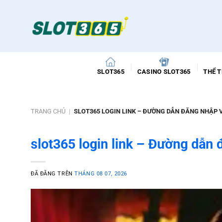
Chuyển
đến
nội
dung
SLOT365
CASINO SLOT365
THỂ 
TRANG CHỦ
|
SLOT365 LOGIN LINK – ĐƯỜNG DẪN ĐĂNG NHẬP 
slot365 login link – Đường dẫn 
ĐÃ ĐĂNG TRÊN
THÁNG 08 07, 2026