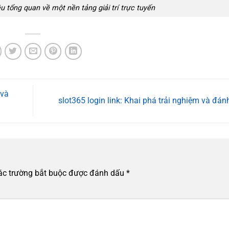
iệu tổng quan về một nền tảng giải trí trực tuyến
 và
slot365 login link: Khai phá trải nghiệm và đán
ác trường bắt buộc được đánh dấu
*