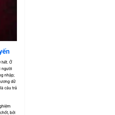
uyến
 hết. Ở
i người
ng nhập;
 dương dữ
là câu trả
nghiệm
chốt, bởi