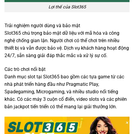
Lợi thế của Slot365
Trải nghiệm người dùng và bảo mật
Slot365 chú trọng bảo mật dữ liệu với mã hóa và công
nghệ chống gian lận. Người chơi có thể chơi trên nhiều
thiết bị và vẫn được bảo vệ. Dịch vụ khách hàng hoạt động
24/7, sẵn sàng giải đáp thắc mắc và xử lý sự cố.
Các trò chơi nổi bật
Danh mục slot tại Slot365 bao gồm các tựa game từ các
nhà phát triển hàng đầu như Pragmatic Play,
Spadegaming, Microgaming, và nhiều studio nổi tiếng
khác. Có các máy 3 cuộn cổ điển, video slots và các phiên
bản jackpot tiến triển có thể mang lại giải thưởng lớn.