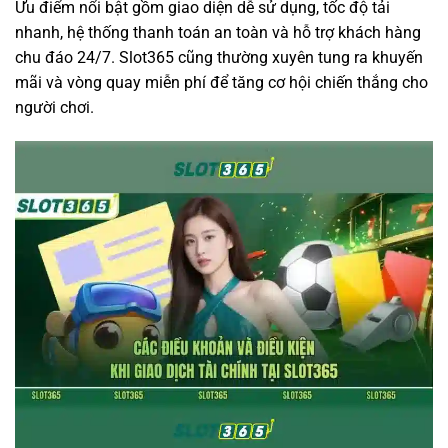
Ưu điểm nổi bật gồm giao diện dễ sử dụng, tốc độ tải
nhanh, hệ thống thanh toán an toàn và hỗ trợ khách hàng
chu đáo 24/7. Slot365 cũng thường xuyên tung ra khuyến
mãi và vòng quay miễn phí để tăng cơ hội chiến thắng cho
người chơi.