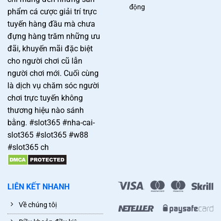
động
phẩm cá cược giải trí trực
tuyến hàng đầu mà chưa
đựng hàng trăm những ưu
đãi, khuyến mãi đặc biệt
cho người chơi cũ lẫn
người chơi mới. Cuối cùng
là dịch vụ chăm sóc người
chơi trực tuyến không
thương hiệu nào sánh
bằng. #slot365 #nha-cai-
slot365 #slot365 #w88
#slot365 ch
LIÊN KẾT NHANH
Về chúng tôị