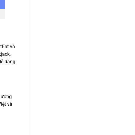
tEnt và
kjack,
 dễ dàng
phương
iệt và