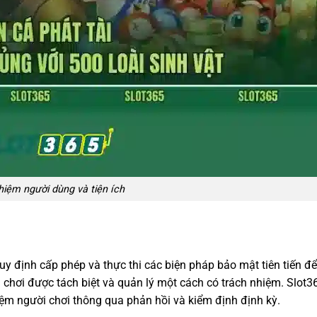
hiệm người dùng và tiện ích
uy định cấp phép và thực thi các biện pháp bảo mật tiên tiến đ
i chơi được tách biệt và quản lý một cách có trách nhiệm. Slot
hiệm người chơi thông qua phản hồi và kiểm định định kỳ.