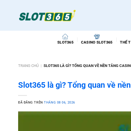
Chuyển
đến
nội
dung
SLOT365
CASINO SLOT365
THỂ 
TRANG CHỦ
|
SLOT365 LÀ GÌ? TỔNG QUAN VỀ NỀN TẢNG CASI
Slot365 là gì? Tổng quan về nền
ĐÃ ĐĂNG TRÊN
THÁNG 08 06, 2026