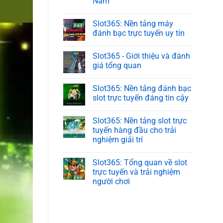
Nam
Slot365: Nền tảng máy
đánh bạc trực tuyến uy tín
Slot365 - Giới thiệu và đánh
giá tổng quan
Slot365: Nền tảng đánh bạc
slot trực tuyến đáng tin cậy
Slot365: Nền tảng slot trực
tuyến hàng đầu cho trải
nghiệm giải trí
Slot365: Tổng quan về slot
trực tuyến và trải nghiệm
người chơi