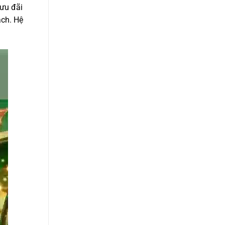
 ưu đãi
ạch. Hệ