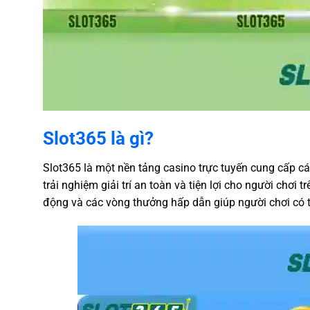
Slot365 là gì?
Slot365 là một nền tảng casino trực tuyến cung cấp 
trải nghiệm giải trí an toàn và tiện lợi cho người chơi 
động và các vòng thưởng hấp dẫn giúp người chơi có t