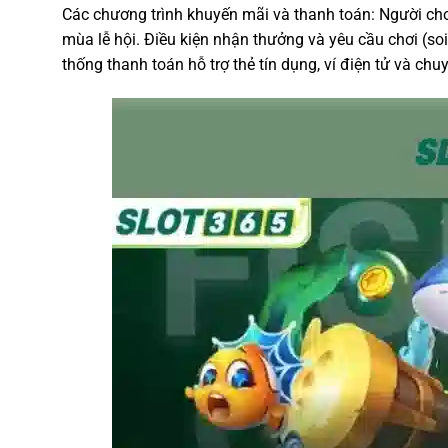
Các chương trình khuyến mãi và thanh toán: Người ch
mùa lễ hội. Điều kiện nhận thưởng và yêu cầu chơi (s
thống thanh toán hỗ trợ thẻ tín dụng, ví điện tử và chu