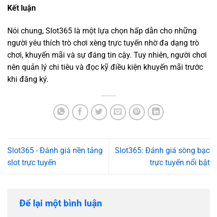
Kết luận
Nói chung, Slot365 là một lựa chọn hấp dẫn cho những
người yêu thích trò chơi xèng trực tuyến nhờ đa dạng trò
chơi, khuyến mãi và sự đáng tin cậy. Tuy nhiên, người chơi
nên quản lý chi tiêu và đọc kỹ điều kiện khuyến mãi trước
khi đăng ký.
Slot365 - Đánh giá nền tảng
Slot365: Đánh giá sòng bạc
slot trực tuyến
trực tuyến nổi bật
Để lại một bình luận