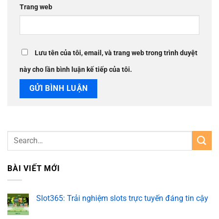
Trang web
Lưu tên của tôi, email, và trang web trong trình duyệt
này cho lần bình luận kế tiếp của tôi.
BÀI VIẾT MỚI
Slot365: Trải nghiệm slots trực tuyến đáng tin cậy