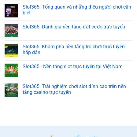
Slot365: Tổng quan và những điều người chơi cần
biết
Slot365: Đánh giá nền tảng đặt cược trực tuyến
Slot365: Khám phá nền tảng trò chơi trực tuyến
hấp dẫn
Slot365 - Nền tảng slot trực tuyến tại Việt Nam
Slot365: Trải nghiệm chơi slot đỉnh cao trên nền
tảng casino trực tuyến