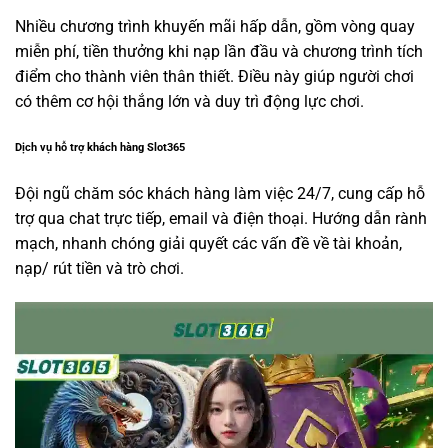
Nhiều chương trình khuyến mãi hấp dẫn, gồm vòng quay
miễn phí, tiền thưởng khi nạp lần đầu và chương trình tích
điểm cho thành viên thân thiết. Điều này giúp người chơi
có thêm cơ hội thắng lớn và duy trì động lực chơi.
Dịch vụ hỗ trợ khách hàng Slot365
Đội ngũ chăm sóc khách hàng làm việc 24/7, cung cấp hỗ
trợ qua chat trực tiếp, email và điện thoại. Hướng dẫn rành
mạch, nhanh chóng giải quyết các vấn đề về tài khoản,
nạp/ rút tiền và trò chơi.