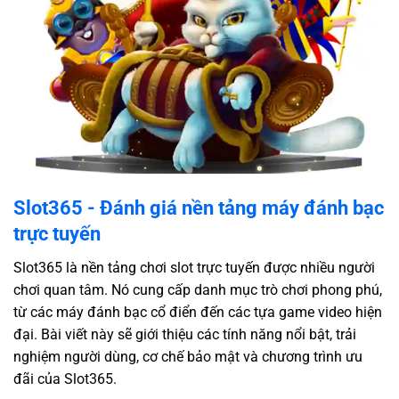
Slot365 - Đánh giá nền tảng máy đánh bạc
trực tuyến
Slot365 là nền tảng chơi slot trực tuyến được nhiều người
chơi quan tâm. Nó cung cấp danh mục trò chơi phong phú,
từ các máy đánh bạc cổ điển đến các tựa game video hiện
đại. Bài viết này sẽ giới thiệu các tính năng nổi bật, trải
nghiệm người dùng, cơ chế bảo mật và chương trình ưu
đãi của Slot365.