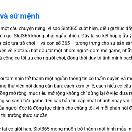
 và sứ mệnh
t câu chuyện riêng: vì sao Slot365 xuất hiện, điều gì thúc đẩ
ên gọi Slot365 không phải ngẫu nhiên. Đây là sự kết hợp giữa ý
 các tựa trò chơi – và con số 365 – tượng trưng cho sự sẵn s
uyện về Slot365 bắt đầu từ một nhóm người đam mê game, nhữ
 công cụ tối ưu cho người chơi, đồng thời duy trì tính minh bạc
 với tầm nhìn trở thành một nguồn thông tin có thẩm quyền và m
ng thư viện nội dung căn bản: cách xem tỷ lệ, cách hiểu cơ cấu
đồng mở rộng, mục tiêu mở rộng không chỉ dừng lại ở việc đưa ra
ảng so sánh tựa game đến các bản tin cập nhật nhanh nhạy với
của người đọc là động lực chính cho chúng tôi, vì mỗi phản hồi 
 thị trường thực sự cần.
y lại có giới hạn, Slot365 mong muốn trở thành một hình mẫu: 