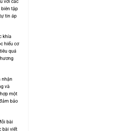
ú với các
 biên tập
ự tin áp
c khía
ọc hiểu cơ
tiêu quá
 chương
à nhận
ng và
ù hợp một
i đảm bảo
Mỗi bài
 bài viết