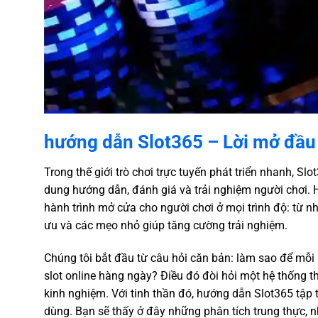
hướng dẫn Slot365 – Lời mở đầ
Trong thế giới trò chơi trực tuyến phát triển nhanh, 
dung hướng dẫn, đánh giá và trải nghiệm người chơi. 
hành trình mở cửa cho người chơi ở mọi trình độ: từ n
ưu và các mẹo nhỏ giúp tăng cường trải nghiệm.
Chúng tôi bắt đầu từ câu hỏi căn bản: làm sao để mỗi 
slot online hàng ngày? Điều đó đòi hỏi một hệ thống th
kinh nghiệm. Với tinh thần đó, hướng dẫn Slot365 tập 
dùng. Bạn sẽ thấy ở đây những phân tích trung thực,