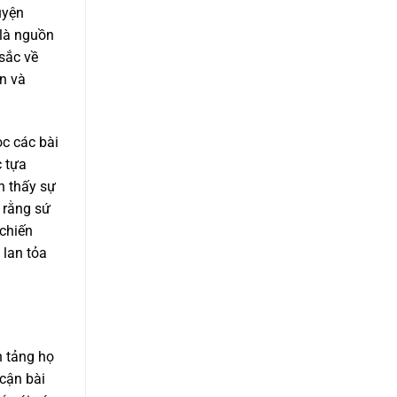
uyện
 là nguồn
sắc về
n và
ọc các bài
c tựa
n thấy sự
 rằng sứ
 chiến
 lan tỏa
n tảng họ
 cận bài