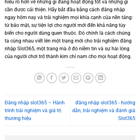
hiểu rõ hơn về những gì đang hoạt động tốt và những gì
cần được cải thiện. Hãy bắt đầu bằng cách đăng nhập
ngay hôm nay và trải nghiệm mọi khía cạnh của nền tảng:
từ bảo mật, sự tiện lợi cho người mới đến khả năng tùy
biến cho người dùng quen thuộc. Đó chính là cách chúng
ta cùng nhau viết lên một trang mới cho trải nghiệm đăng
nhập Slot365, một trang mà ở đó niềm tin và sự hài lòng
của người chơi trở thành kim chỉ nam cho mọi hoạt động.
Đăng nhập slot365 – Hành
đăng nhập slot365 - hướng
trình trải nghiệm và giá trị
dẫn, trải nghiệm và đánh giá
thương hiệu
Slot365