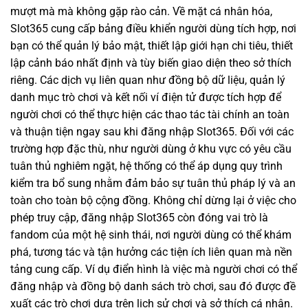
mượt mà mà không gặp rào cản. Về mặt cá nhân hóa,
Slot365 cung cấp bảng điều khiển người dùng tích hợp, nơi
bạn có thể quản lý bảo mật, thiết lập giới hạn chi tiêu, thiết
lập cảnh báo nhất định và tùy biến giao diện theo sở thích
riêng. Các dịch vụ liên quan như đồng bộ dữ liệu, quản lý
danh mục trò chơi và kết nối ví điện tử được tích hợp để
người chơi có thể thực hiện các thao tác tài chính an toàn
và thuận tiện ngay sau khi đăng nhập Slot365. Đối với các
trường hợp đặc thù, như người dùng ở khu vực có yêu cầu
tuân thủ nghiêm ngặt, hệ thống có thể áp dụng quy trình
kiểm tra bổ sung nhằm đảm bảo sự tuân thủ pháp lý và an
toàn cho toàn bộ cộng đồng. Không chỉ dừng lại ở việc cho
phép truy cập, đăng nhập Slot365 còn đóng vai trò là
fandom của một hệ sinh thái, nơi người dùng có thể khám
phá, tương tác và tận hưởng các tiện ích liên quan mà nền
tảng cung cấp. Ví dụ điển hình là việc mà người chơi có thể
đăng nhập và đồng bộ danh sách trò chơi, sau đó được đề
xuất các trò chơi dựa trên lịch sử chơi và sở thích cá nhân.