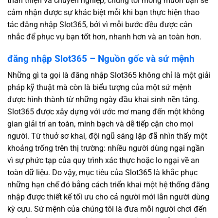
thân thiện và chuyên nghiệp, chúng tôi mong muốn bạn sẽ
cảm nhận được sự khác biệt mỗi khi bạn thực hiện thao
tác đăng nhập Slot365, bởi vì mỗi bước đều được cân
nhắc để phục vụ bạn tốt hơn, nhanh hơn và an toàn hơn.
đăng nhập Slot365 – Nguồn gốc và sứ mệnh
Những gì ta gọi là đăng nhập Slot365 không chỉ là một giải
pháp kỹ thuật mà còn là biểu tượng của một sứ mệnh
được hình thành từ những ngày đầu khai sinh nền tảng.
Slot365 được xây dựng với ước mơ mang đến một không
gian giải trí an toàn, minh bạch và dễ tiếp cận cho mọi
người. Từ thuở sơ khai, đội ngũ sáng lập đã nhìn thấy một
khoảng trống trên thị trường: nhiều người dùng ngại ngần
vì sự phức tạp của quy trình xác thực hoặc lo ngại về an
toàn dữ liệu. Do vậy, mục tiêu của Slot365 là khắc phục
những hạn chế đó bằng cách triển khai một hệ thống đăng
nhập được thiết kế tối ưu cho cả người mới lẫn người dùng
kỳ cựu. Sứ mệnh của chúng tôi là đưa mỗi người chơi đến