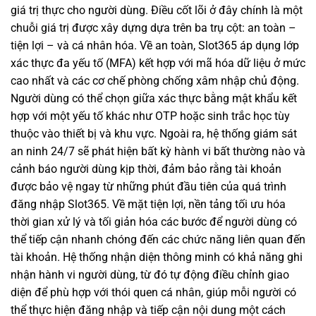
giá trị thực cho người dùng. Điều cốt lõi ở đây chính là một
chuỗi giá trị được xây dựng dựa trên ba trụ cột: an toàn –
tiện lợi – và cá nhân hóa. Về an toàn, Slot365 áp dụng lớp
xác thực đa yếu tố (MFA) kết hợp với mã hóa dữ liệu ở mức
cao nhất và các cơ chế phòng chống xâm nhập chủ động.
Người dùng có thể chọn giữa xác thực bằng mật khẩu kết
hợp với một yếu tố khác như OTP hoặc sinh trắc học tùy
thuộc vào thiết bị và khu vực. Ngoài ra, hệ thống giám sát
an ninh 24/7 sẽ phát hiện bất kỳ hành vi bất thường nào và
cảnh báo người dùng kịp thời, đảm bảo rằng tài khoản
được bảo vệ ngay từ những phút đầu tiên của quá trình
đăng nhập Slot365. Về mặt tiện lợi, nền tảng tối ưu hóa
thời gian xử lý và tối giản hóa các bước để người dùng có
thể tiếp cận nhanh chóng đến các chức năng liên quan đến
tài khoản. Hệ thống nhận diện thông minh có khả năng ghi
nhận hành vi người dùng, từ đó tự động điều chỉnh giao
diện để phù hợp với thói quen cá nhân, giúp mỗi người có
thể thực hiện đăng nhập và tiếp cận nội dung một cách