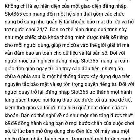
Không chỉ là sự hiện diện của một giao diện đăng nhập,
Slot365 còn mang đến một hệ sinh thái gồm các chức
năng bổ sung như quản lý tài khoản, bảo mật đa lớp và hỗ
trợ người chơi 24/7. Bạn có thể hình dung quá trình này
như một chiếc chìa khóa thông minh được thiết kế riêng
cho mỗi người dùng, giúp mở cửa vào thế giới giải trí mà
vẫn đảm bảo an toàn cho dữ liệu và tài sản số. Đối với
người mới, trải nghiệm đăng nhập Slot365 mang lại cảm
giác đơn giản ngay từ lần truy cập đầu tiên, nhưng ẩn
chứa ở phía sau là một hệ thống được xây dựng dựa trên
nguyên tắc bảo mật và sự tôn trọng quyền riêng tư. Đối với
người quay trở lại, đăng nhập Slot365 trở thành một hành
lang quen thuộc, nơi từng thao tác được tối ưu hóa để tiết
kiệm thời gian và tối ưu hóa hiệu quả hoạt động của tài
khoản. Bạn có thể nghĩ về nó như một nền tảng được thiết
kế để đồng hành cùng bạn ở mọi bước chân của cuộc chơi
số, từ lúc bạn mở ứng dụng cho đến lúc rời máy sau một
phiên đăng nhập thành công. Trong một môi trường cạnh