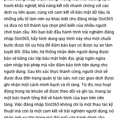
tranh khắc nghiệt, khả năng kết nối nhanh chóng với các
dịch vụ liên quan, cùng với cam kết về bảo mật dữ liệu, là
những yếu tố làm nên sự khác biệt cho đăng nhập Slot365
và đưa nó trở thành lựa chọn phổ biến của nhiều người
chơi toàn cầu. Khi bạn bắt đầu hành trình trải nghiệm đăng
nhập Slot365, hãy hình dung quy trình này như một chuỗi
bước được tối ưu hóa để đảm bảo bạn có được sự an tâm
tuyệt đối. Đầu tiên, hệ thống nhận diện người dùng được
bảo vệ bằng các lớp bảo mật hiện đại, giúp ngăn ngừa
xâm nhập trái phép mà vẫn đảm bảo tính tiện dụng cho
người dùng. Sau khi xác thực thành công, người chơi sẽ
được đưa đến trang quản lý tài sản, nơi các giao dịch được
ghi nhận một cách minh bạch và rõ ràng. Từ đó, mọi hoạt
động trong tài khoản sẽ được theo dõi và ghi lại, mang lại
một bức tranh tổng thể về hành trình của bạn trên nền
tảng. Việc đăng nhập Slot365 không chỉ là một thao tác kỹ
thuật mà còn là một cam kết về trải nghiệm người dùng; nó
phản ánh sự tôn trọng mà đội ngũ vận hành dành cho