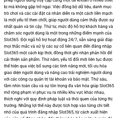
phép người dùng truy cập cùng một tài khoản ở nhiều thiết
bị mà không gặp trở ngại. Việc đồng bộ dữ liệu, danh mục
trò chơi và các cài đặt cá nhân diễn ra một cách liền mạch
là một yếu tố then chốt, giúp người dùng cảm thấy được sự
nhất quán và tin cậy. Thứ tư, mức độ hỗ trợ khách hàng và
chăm sóc người dùng là một trong những điểm mạnh của
Slot365. Đội ngũ hỗ trợ hoạt động 24/7, sẵn sàng giải đáp
mọi thắc mắc và xử lý các sự cố liên quan đến đăng nhập
Slot365 một cách kịp thời, đồng thời ghi nhận phản hồi để
cải thiện sản phẩm. Thứ năm, yếu tố đổi mới liên tục được
thể hiện qua việc bổ sung các tính năng mới, tối ưu hóa
giao diện người dùng và nâng cao trải nghiệm người dùng
với các công cụ quản trị tài khoản và bảo mật. Thứ sáu,
tầm nhìn toàn cầu và sự tôn trọng đa văn hóa giúp Slot365
mở rộng phạm vi phục vụ ra nhiều khu vực khác nhau,
thích nghi với quy định pháp luật và thói quen của từng thị
trường. Những lợi thế này được tích hợp vào từng chi tiết
nhỏ của quá trình đăng nhập Slot365, từ cách xuất hiện