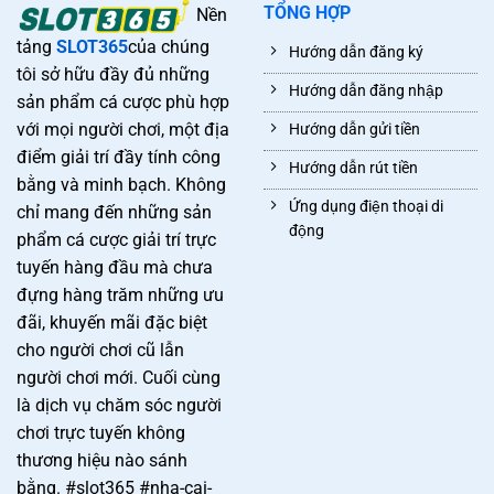
TỔNG HỢP
Nền
tảng
SLOT365
của chúng
Hướng dẫn đăng ký
tôi sở hữu đầy đủ những
Hướng dẫn đăng nhập
sản phẩm cá cược phù hợp
với mọi người chơi, một địa
Hướng dẫn gửi tiền
điểm giải trí đầy tính công
Hướng dẫn rút tiền
bằng và minh bạch. Không
Ứng dụng điện thoại di
chỉ mang đến những sản
động
phẩm cá cược giải trí trực
tuyến hàng đầu mà chưa
đựng hàng trăm những ưu
đãi, khuyến mãi đặc biệt
cho người chơi cũ lẫn
người chơi mới. Cuối cùng
là dịch vụ chăm sóc người
chơi trực tuyến không
thương hiệu nào sánh
bằng. #slot365 #nha-cai-