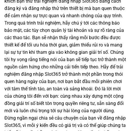
khích bạn thử trải nghiệm đăng nhập Slot365 bằng cách
đăng ký và đăng nhập thử trên thiết bị mà bạn quen thuộc
để cảm nhận sự trực quan và nhanh chóng của quy trình.
Trong quá trình trải nghiệm, hãy chú ý tới các thông báo
bảo mật, các tùy chọn quản lý tài khoản và sự rõ ràng của
các thao tác. Bạn sẽ nhận thấy rằng mỗi bước đều được
thiết kế để tối ưu hóa thời gian, giảm thiểu rủi ro và mang
lại sự tự tin khi tham gia vào không gian giải trí số. Chúng
tôi hy vọng rằng tiếng nói của bạn sẽ tiếp tục trở thành một
nguồn cảm hứng cho những cải tiến tiếp theo. Hãy để trải
nghiệm đăng nhập Slot365 trở thành một phần trong thói
quen hàng ngày của bạn, nơi bạn bắt đầu mỗi phiên chơi
với tâm thế tỉnh táo, an toàn và sảng khoái. Đó là lời mời
của chúng tôi đến với bạn: cùng nhau xây dựng một cộng
đồng giải trí số biết tôn trọng quyền riêng tư, sẵn sàng đổi
mới và luôn chú trọng tới sự hài lòng của người dùng.
Đừng ngần ngại chia sẻ câu chuyện của bạn về đăng nhập
Slot365, vì mỗi ý kiến đều có giá trị và có thể giúp chúng ta