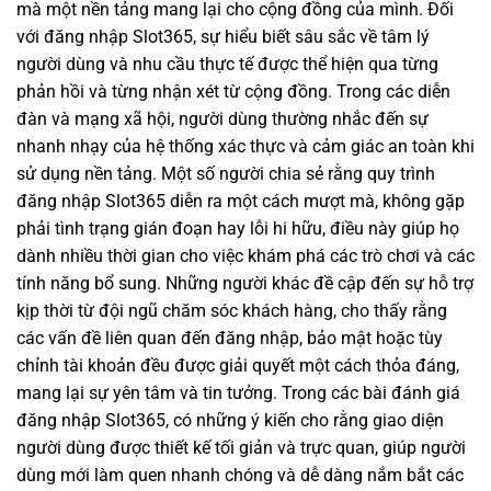
mà một nền tảng mang lại cho cộng đồng của mình. Đối
với đăng nhập Slot365, sự hiểu biết sâu sắc về tâm lý
người dùng và nhu cầu thực tế được thể hiện qua từng
phản hồi và từng nhận xét từ cộng đồng. Trong các diễn
đàn và mạng xã hội, người dùng thường nhắc đến sự
nhanh nhạy của hệ thống xác thực và cảm giác an toàn khi
sử dụng nền tảng. Một số người chia sẻ rằng quy trình
đăng nhập Slot365 diễn ra một cách mượt mà, không gặp
phải tình trạng gián đoạn hay lỗi hi hữu, điều này giúp họ
dành nhiều thời gian cho việc khám phá các trò chơi và các
tính năng bổ sung. Những người khác đề cập đến sự hỗ trợ
kịp thời từ đội ngũ chăm sóc khách hàng, cho thấy rằng
các vấn đề liên quan đến đăng nhập, bảo mật hoặc tùy
chỉnh tài khoản đều được giải quyết một cách thỏa đáng,
mang lại sự yên tâm và tin tưởng. Trong các bài đánh giá
đăng nhập Slot365, có những ý kiến cho rằng giao diện
người dùng được thiết kế tối giản và trực quan, giúp người
dùng mới làm quen nhanh chóng và dễ dàng nắm bắt các