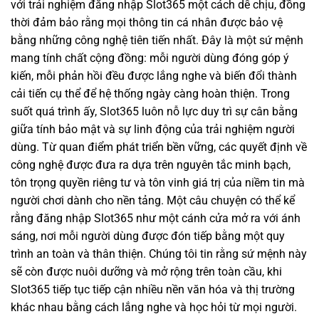
với trải nghiệm đăng nhập Slot365 một cách dễ chịu, đồng
thời đảm bảo rằng mọi thông tin cá nhân được bảo vệ
bằng những công nghệ tiên tiến nhất. Đây là một sứ mệnh
mang tính chất cộng đồng: mỗi người dùng đóng góp ý
kiến, mỗi phản hồi đều được lắng nghe và biến đổi thành
cải tiến cụ thể để hệ thống ngày càng hoàn thiện. Trong
suốt quá trình ấy, Slot365 luôn nỗ lực duy trì sự cân bằng
giữa tính bảo mật và sự linh động của trải nghiệm người
dùng. Từ quan điểm phát triển bền vững, các quyết định về
công nghệ được đưa ra dựa trên nguyên tắc minh bạch,
tôn trọng quyền riêng tư và tôn vinh giá trị của niềm tin mà
người chơi dành cho nền tảng. Một câu chuyện có thể kể
rằng đăng nhập Slot365 như một cánh cửa mở ra với ánh
sáng, nơi mỗi người dùng được đón tiếp bằng một quy
trình an toàn và thân thiện. Chúng tôi tin rằng sứ mệnh này
sẽ còn được nuôi dưỡng và mở rộng trên toàn cầu, khi
Slot365 tiếp tục tiếp cận nhiều nền văn hóa và thị trường
khác nhau bằng cách lắng nghe và học hỏi từ mọi người.