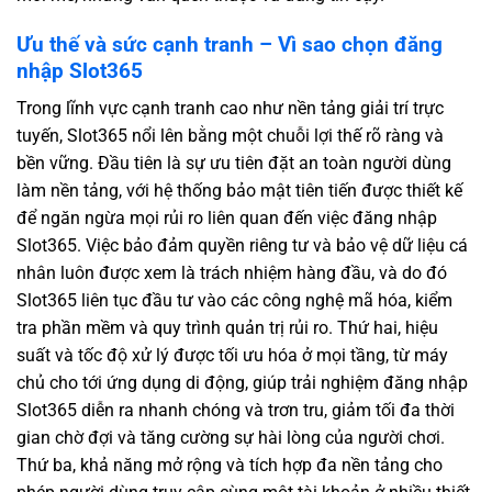
Ưu thế và sức cạnh tranh – Vì sao chọn đăng
nhập Slot365
Trong lĩnh vực cạnh tranh cao như nền tảng giải trí trực
tuyến, Slot365 nổi lên bằng một chuỗi lợi thế rõ ràng và
bền vững. Đầu tiên là sự ưu tiên đặt an toàn người dùng
làm nền tảng, với hệ thống bảo mật tiên tiến được thiết kế
để ngăn ngừa mọi rủi ro liên quan đến việc đăng nhập
Slot365. Việc bảo đảm quyền riêng tư và bảo vệ dữ liệu cá
nhân luôn được xem là trách nhiệm hàng đầu, và do đó
Slot365 liên tục đầu tư vào các công nghệ mã hóa, kiểm
tra phần mềm và quy trình quản trị rủi ro. Thứ hai, hiệu
suất và tốc độ xử lý được tối ưu hóa ở mọi tầng, từ máy
chủ cho tới ứng dụng di động, giúp trải nghiệm đăng nhập
Slot365 diễn ra nhanh chóng và trơn tru, giảm tối đa thời
gian chờ đợi và tăng cường sự hài lòng của người chơi.
Thứ ba, khả năng mở rộng và tích hợp đa nền tảng cho