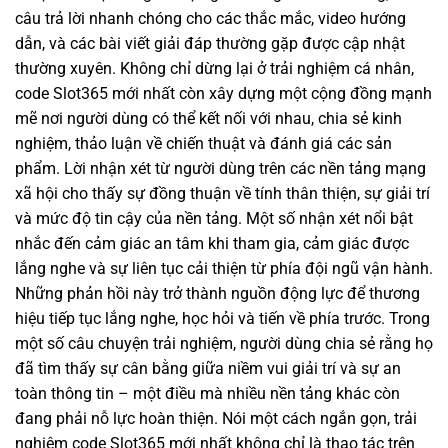
câu trả lời nhanh chóng cho các thắc mắc, video hướng
dẫn, và các bài viết giải đáp thường gặp được cập nhật
thường xuyên. Không chỉ dừng lại ở trải nghiệm cá nhân,
code Slot365 mới nhất còn xây dựng một cộng đồng mạnh
mẽ nơi người dùng có thể kết nối với nhau, chia sẻ kinh
nghiệm, thảo luận về chiến thuật và đánh giá các sản
phẩm. Lời nhận xét từ người dùng trên các nền tảng mạng
xã hội cho thấy sự đồng thuận về tính thân thiện, sự giải trí
và mức độ tin cậy của nền tảng. Một số nhận xét nổi bật
nhắc đến cảm giác an tâm khi tham gia, cảm giác được
lắng nghe và sự liên tục cải thiện từ phía đội ngũ vận hành.
Những phản hồi này trở thành nguồn động lực để thương
hiệu tiếp tục lắng nghe, học hỏi và tiến về phía trước. Trong
một số câu chuyện trải nghiệm, người dùng chia sẻ rằng họ
đã tìm thấy sự cân bằng giữa niềm vui giải trí và sự an
toàn thông tin – một điều mà nhiều nền tảng khác còn
đang phải nỗ lực hoàn thiện. Nói một cách ngắn gọn, trải
nghiệm code Slot365 mới nhất không chỉ là thao tác trên