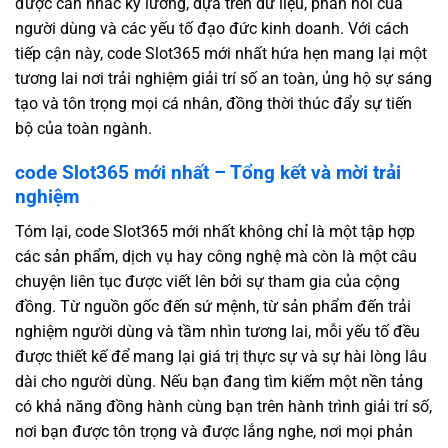
được cân nhắc kỹ lưỡng, dựa trên dữ liệu, phản hồi của
người dùng và các yếu tố đạo đức kinh doanh. Với cách
tiếp cận này, code Slot365 mới nhất hứa hẹn mang lại một
tương lai nơi trải nghiệm giải trí số an toàn, ủng hộ sự sáng
tạo và tôn trọng mọi cá nhân, đồng thời thúc đẩy sự tiến
bộ của toàn ngành.
code Slot365 mới nhất – Tổng kết và mời trải
nghiệm
Tóm lại, code Slot365 mới nhất không chỉ là một tập hợp
các sản phẩm, dịch vụ hay công nghệ mà còn là một câu
chuyện liên tục được viết lên bởi sự tham gia của cộng
đồng. Từ nguồn gốc đến sứ mệnh, từ sản phẩm đến trải
nghiệm người dùng và tầm nhìn tương lai, mỗi yếu tố đều
được thiết kế để mang lại giá trị thực sự và sự hài lòng lâu
dài cho người dùng. Nếu bạn đang tìm kiếm một nền tảng
có khả năng đồng hành cùng bạn trên hành trình giải trí số,
nơi bạn được tôn trọng và được lắng nghe, nơi mọi phản