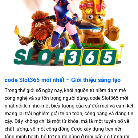
code Slot365 mới nhất – Giới thiệu sáng tạo
Trong thế giới số ngày nay, khởi nguồn từ niềm đam mê
công nghệ và sự tôn trọng người dùng, code Slot365 mới
nhất nổi lên như một biểu tượng của sự đổi mới và cam kết
mang lại trải nghiệm giải trí an toàn, công bằng và đáng tin
cậy. Đây không chỉ là một từ khóa, mà là một tuyên bố về
chất lượng, về một cộng đồng được xây dựng trên nền
tảng minh bạch, hỗ trợ người dùng ở mọi cấp độ từ người