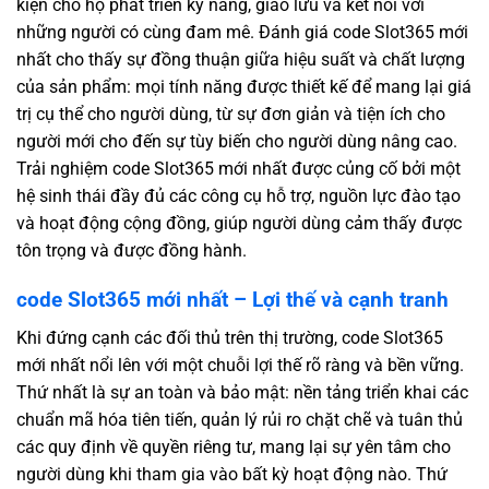
kiện cho họ phát triển kỹ năng, giao lưu và kết nối với
những người có cùng đam mê. Đánh giá code Slot365 mới
nhất cho thấy sự đồng thuận giữa hiệu suất và chất lượng
của sản phẩm: mọi tính năng được thiết kế để mang lại giá
trị cụ thể cho người dùng, từ sự đơn giản và tiện ích cho
người mới cho đến sự tùy biến cho người dùng nâng cao.
Trải nghiệm code Slot365 mới nhất được củng cố bởi một
hệ sinh thái đầy đủ các công cụ hỗ trợ, nguồn lực đào tạo
và hoạt động cộng đồng, giúp người dùng cảm thấy được
tôn trọng và được đồng hành.
code Slot365 mới nhất – Lợi thế và cạnh tranh
Khi đứng cạnh các đối thủ trên thị trường, code Slot365
mới nhất nổi lên với một chuỗi lợi thế rõ ràng và bền vững.
Thứ nhất là sự an toàn và bảo mật: nền tảng triển khai các
chuẩn mã hóa tiên tiến, quản lý rủi ro chặt chẽ và tuân thủ
các quy định về quyền riêng tư, mang lại sự yên tâm cho
người dùng khi tham gia vào bất kỳ hoạt động nào. Thứ