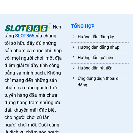
TỔNG HỢP
Nền
tảng
SLOT365
của chúng
Hướng dẫn đăng ký
tôi sở hữu đầy đủ những
Hướng dẫn đăng nhập
sản phẩm cá cược phù hợp
với mọi người chơi, một địa
Hướng dẫn gửi tiền
điểm giải trí đầy tính công
Hướng dẫn rút tiền
bằng và minh bạch. Không
Ứng dụng điện thoại di
chỉ mang đến những sản
động
phẩm cá cược giải trí trực
tuyến hàng đầu mà chưa
đựng hàng trăm những ưu
đãi, khuyến mãi đặc biệt
cho người chơi cũ lẫn
người chơi mới. Cuối cùng
là dịch vụ chăm sóc người