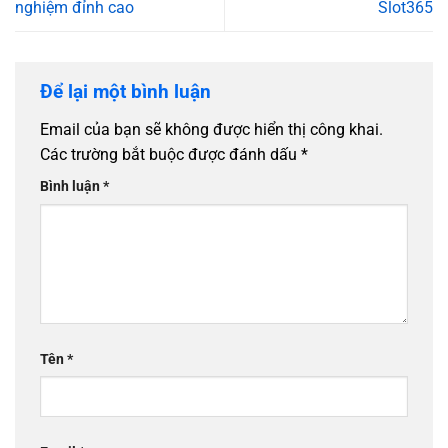
nghiệm đỉnh cao
Slot365
Để lại một bình luận
Email của bạn sẽ không được hiển thị công khai.
Các trường bắt buộc được đánh dấu
*
Bình luận
*
Tên
*