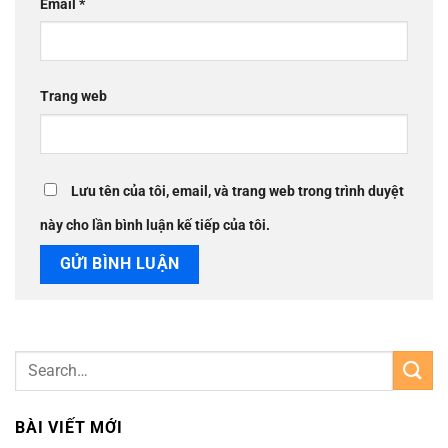
Email
*
Trang web
Lưu tên của tôi, email, và trang web trong trình duyệt
này cho lần bình luận kế tiếp của tôi.
BÀI VIẾT MỚI