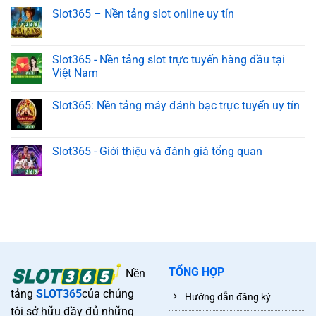
Slot365 – Nền tảng slot online uy tín
Slot365 - Nền tảng slot trực tuyến hàng đầu tại
Việt Nam
Slot365: Nền tảng máy đánh bạc trực tuyến uy tín
Slot365 - Giới thiệu và đánh giá tổng quan
TỔNG HỢP
Nền
tảng
SLOT365
của chúng
Hướng dẫn đăng ký
tôi sở hữu đầy đủ những