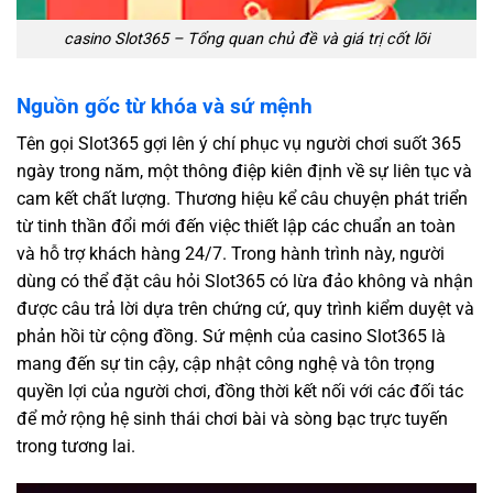
casino Slot365 – Tổng quan chủ đề và giá trị cốt lõi
Nguồn gốc từ khóa và sứ mệnh
Tên gọi Slot365 gợi lên ý chí phục vụ người chơi suốt 365
ngày trong năm, một thông điệp kiên định về sự liên tục và
cam kết chất lượng. Thương hiệu kể câu chuyện phát triển
từ tinh thần đổi mới đến việc thiết lập các chuẩn an toàn
và hỗ trợ khách hàng 24/7. Trong hành trình này, người
dùng có thể đặt câu hỏi Slot365 có lừa đảo không và nhận
được câu trả lời dựa trên chứng cứ, quy trình kiểm duyệt và
phản hồi từ cộng đồng. Sứ mệnh của casino Slot365 là
mang đến sự tin cậy, cập nhật công nghệ và tôn trọng
quyền lợi của người chơi, đồng thời kết nối với các đối tác
để mở rộng hệ sinh thái chơi bài và sòng bạc trực tuyến
trong tương lai.