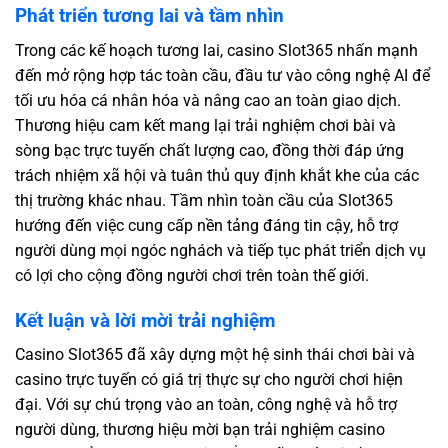
Phát triển tương lai và tầm nhìn
Trong các kế hoạch tương lai, casino Slot365 nhấn mạnh
đến mở rộng hợp tác toàn cầu, đầu tư vào công nghệ AI để
tối ưu hóa cá nhân hóa và nâng cao an toàn giao dịch.
Thương hiệu cam kết mang lại trải nghiệm chơi bài và
sòng bạc trực tuyến chất lượng cao, đồng thời đáp ứng
trách nhiệm xã hội và tuân thủ quy định khắt khe của các
thị trường khác nhau. Tầm nhìn toàn cầu của Slot365
hướng đến việc cung cấp nền tảng đáng tin cậy, hỗ trợ
người dùng mọi ngóc nghách và tiếp tục phát triển dịch vụ
có lợi cho cộng đồng người chơi trên toàn thế giới.
Kết luận và lời mời trải nghiệm
Casino Slot365 đã xây dựng một hệ sinh thái chơi bài và
casino trực tuyến có giá trị thực sự cho người chơi hiện
đại. Với sự chú trọng vào an toàn, công nghệ và hỗ trợ
người dùng, thương hiệu mời bạn trải nghiệm casino