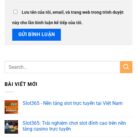
Lưu tên của tôi, email, và trang web trong trình duyệt
này cho lần bình luận kế tiếp của tôi.
BÀI VIẾT MỚI
Slot365 - Nền tảng slot trực tuyến tại Việt Nam
Slot365: Trải nghiệm chơi slot đỉnh cao trên nền
tảng casino trực tuyến